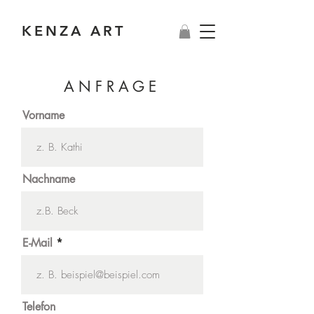
KENZA ART
A N F R A G E
Vorname
Nachname
E-Mail
Telefon