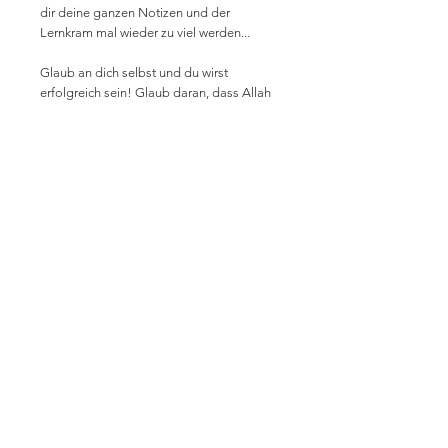
dir deine ganzen Notizen und der
Lernkram mal wieder zu viel werden...
Glaub an dich selbst und du wirst
erfolgreich sein! Glaub daran, dass Allah
dir beisteht und du wirst erfolgreich sein.
PRODUKTINO
1x Bleistift in grau mit weißem Aufdruck
inkl. MwSt. zzgl. Versandkosten
Impressum
Datenschutz
AGB
Kontakt
© Kenza Art - Alle Rechte vorbehalten.