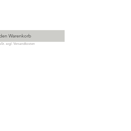
 den Warenkorb
wSt. zzgl. Versandkosten